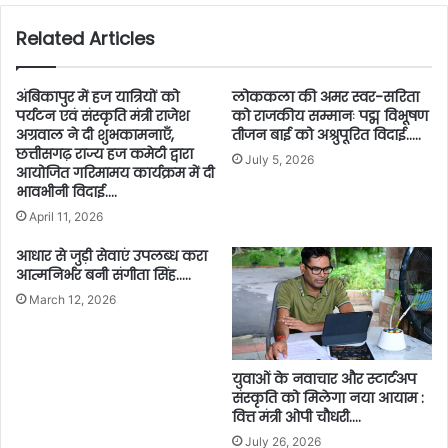
Related Articles
अंबिकापुर में हज यात्रियों को
लोककला की अमर स्वर-सरिता
पर्यटन एवं संस्कृति मंत्री राजेश
को राजकीय सम्मानः पद्म विभूषण
अग्रवाल ने दी शुभकामनाएँ,
तीजन बाई को अश्रुपूरित विदाई…..
छत्तीसगढ़ राज्य हज कमेटी द्वारा
July 5, 2026
आयोजित गरिमामय कार्यक्रम में दी
भावभीनी विदाई….
April 11, 2026
आधार से जुड़ी सेवाएं उपलब्ध करा
आत्मनिर्भर बनी संगीता सिंह…..
March 12, 2026
युवाओं के नवाचार और स्टार्टअप
संस्कृति को मिलेगा नया आयाम :
वित्त मंत्री ओपी चौधरी….
July 26, 2026