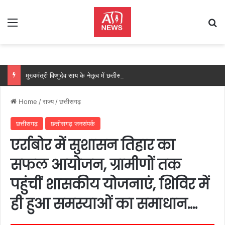
Menu
Se
मुख्यमंत्री विष्णुदेव साय के नेतृत्व में छत्तीसगढ़ को बड़ी उपलब्धि, SASCI 2026-27 के तहत प्रोत्साहन राशि प्राप्त करने वाला देश का पहला राज्य बना छत्तीसगढ़….
Home
/
राज्य
/
छत्तीसगढ़
छत्तीसगढ़
छत्तीसगढ़ जनसंपर्क
एर्राबोर में सुशासन तिहार का
सफल आयोजन, ग्रामीणों तक
पहुंचीं शासकीय योजनाएं, शिविर में
ही हुआ समस्याओं का समाधान….