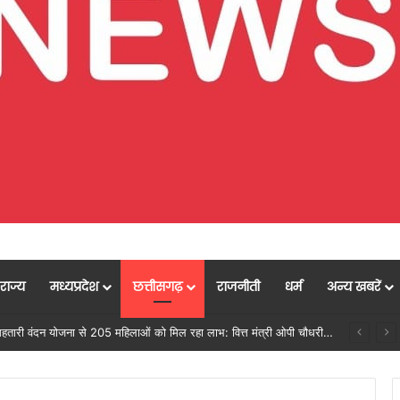
राज्य
मध्यप्रदेश
छत्तीसगढ़
राजनीती
धर्म
अन्य खबरें
्टम -एआई तकनीक से वन और वन्यजीवों की 24X7 निगरानी….