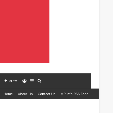
Log In
Sidebar
Search for
Follow
Home
About Us
Contact Us
MP Info RSS Feed