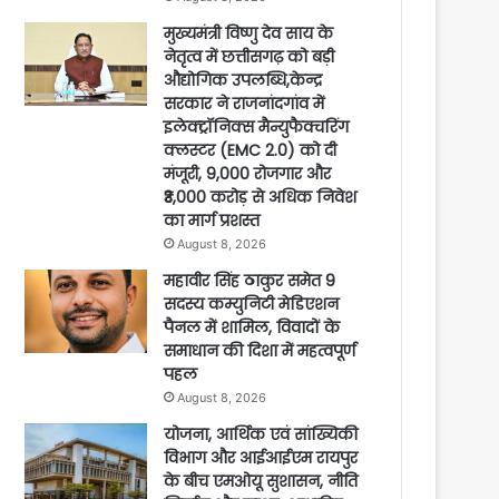
मुख्यमंत्री विष्णु देव साय के
नेतृत्व में छत्तीसगढ़ को बड़ी
औद्योगिक उपलब्धि,केन्द्र
सरकार ने राजनांदगांव में
इलेक्ट्रॉनिक्स मैन्युफैक्चरिंग
क्लस्टर (EMC 2.0) को दी
मंजूरी, 9,000 रोजगार और
₹3,000 करोड़ से अधिक निवेश
का मार्ग प्रशस्त
August 8, 2026
महावीर सिंह ठाकुर समेत 9
सदस्य कम्युनिटी मेडिएशन
पैनल में शामिल, विवादों के
समाधान की दिशा में महत्वपूर्ण
पहल
August 8, 2026
योजना, आर्थिक एवं सांख्यिकी
विभाग और आईआईएम रायपुर
के बीच एमओयू सुशासन, नीति