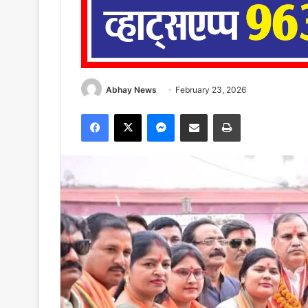
Abhay News
February 23, 2026
Facebook
X
Messenger
Share via Email
Print