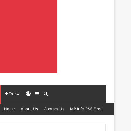
Log In
Sidebar
Search for
Follow
Home
About Us
Contact Us
MP Info RSS Feed