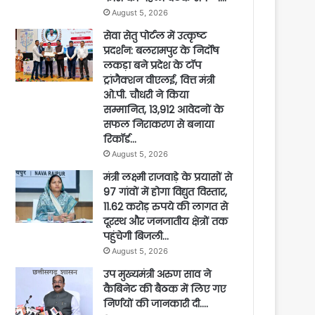
August 5, 2026
सेवा सेतु पोर्टल में उत्कृष्ट
प्रदर्शन: बलरामपुर के निर्दोष
लकड़ा बने प्रदेश के टॉप
ट्रांजैक्शन वीएलई, वित्त मंत्री
ओ.पी. चौधरी ने किया
सम्मानित, 13,912 आवेदनों के
सफल निराकरण से बनाया
रिकॉर्ड…
August 5, 2026
मंत्री लक्ष्मी राजवाड़े के प्रयासों से
97 गांवों में होगा विद्युत विस्तार,
11.62 करोड़ रुपये की लागत से
दूरस्थ और जनजातीय क्षेत्रों तक
पहुंचेगी बिजली…
August 5, 2026
उप मुख्यमंत्री अरुण साव ने
कैबिनेट की बैठक में लिए गए
निर्णयों की जानकारी दी….