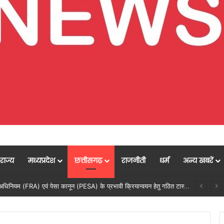
राज्य
मध्यप्रदेश
छत्तीसगढ़
राजनीती
धर्म
अन्य खबरें
सेवा सेतु पोर्टल में उत्कृष्ट प्रदर्शन: बलरामपुर के निर्दोष लकड़ा बने प्रदेश के टॉप ट्रांजैक्शन वीएलई, वित्त मंत्री ओ.पी. चौधरी ने किया सम्मानित, 13,912 आवेदनों के सफल निराकरण से बनाया रिकॉर्ड…