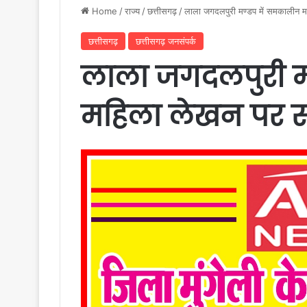
Home
/
राज्य
/
छत्तीसगढ़
/
लाला जगदलपुरी मण्डप में समकालीन म
छत्तीसगढ़
छत्तीसगढ़ जनसंपर्क
लाला जगदलपुरी म
महिला लेखन पर सा