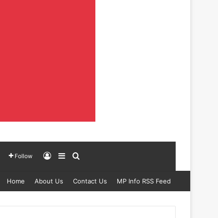
Log In
Sidebar
Search for
Follow
Home
About Us
Contact Us
MP Info RSS Feed