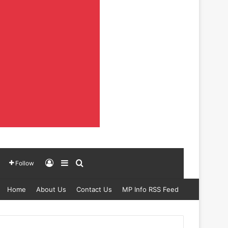
Log In
Sidebar
Search for
Follow
Home
About Us
Contact Us
MP Info RSS Feed