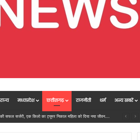
राज्य
मध्यप्रदेश
छत्तीसगढ़
राजनीती
धर्म
अन्य खबरें
मुख्यमंत्री विष्णुदेव साय के नेतृत्व में छत्तीसगढ़ को बड़ी उपलब्धि, SASCI 2026-27 के तहत प्रोत्साहन राशि प्राप्त करने वाला देश का पहला राज्य बना छत्तीसगढ़….