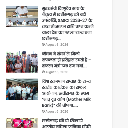
मुख्यमंत्री विष्णुदेव साय के
नेतृत्व में छत्तीसगढ़ को बड़ी
उपलब्धि, SASCI 2026-27 के
तहत प्रोत्साहन राशि प्राप्त करने
वाला देश का पहला राज्य बना
छत्तीसगढ़….
August 6, 2026
जीवन में संघर्ष से मिली
सफलता ही इतिहास रचती है –
राजस्व मंत्री टंक राम वर्मा…..
August 6, 2026
विश्व स्तनपान सप्ताह के राज्य
स्तरीय कार्यक्रम का सफल
आयोजन, छत्तीसगढ़ के प्रथम
“मातृ दूध कोष (Mother Milk
Bank)” की घोषणा……
August 6, 2026
छत्तीसगढ़ की दो खिलाड़ी
भारतीय महिला जूनियर हॉकी