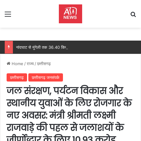
Menu
Se
नांदघाट से मुंगेली तक 36.40 किमी सड़क होगी फोरलेन, ₹21.81 करोड़ की प्रशासनिक स्वीकृति, आधिकारिक परिपत्र जारी
Home
/
राज्य
/
छत्तीसगढ़
छत्तीसगढ़
छत्तीसगढ़ जनसंपर्क
जल संरक्षण, पर्यटन विकास और
स्थानीय युवाओं के लिए रोजगार के
नए अवसर: मंत्री श्रीमती लक्ष्मी
राजवाड़े की पहल से जलाशयों के
जीर्णोद्धार के लिए 10.93 करोड़