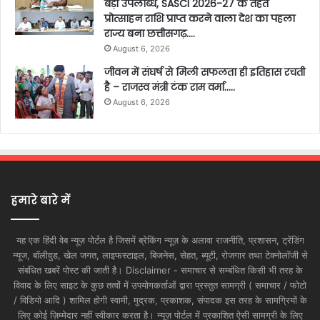
बड़ी उपलब्धि, SASCI 2026-27 के तहत
प्रोत्साहन राशि प्राप्त करने वाला देश का पहला
राज्य बना छत्तीसगढ़….
August 6, 2026
जीवन में संघर्ष से मिली सफलता ही इतिहास रचती
है – राजस्व मंत्री टंक राम वर्मा…..
August 6, 2026
हमारे बारे में
यह एक हिंदी वेब न्यूज़ पोर्टल है जिसमें ब्रेकिंग न्यूज़ के अलावा राजनीति, प्रशासन, ट्रेंडिंग
न्यूज, बॉलीवुड, खेल जगत, लाइफस्टाइल, बिजनेस, सेहत, ब्यूटी, रोजगार तथा टेक्नोलॉजी से
संबंधित खबरें पोस्ट की जाती है। Disclaimer - समाचार से सम्बंधित किसी भी तरह के
विवाद के लिए साइट के कुछ तत्वों में उपयोगकर्ताओं द्वारा प्रस्तुत सामग्री ( समाचार / फोटो
/ विडियो आदि ) शामिल होगी स्वामी, मुद्रक, प्रकाशक, संपादक इस तरह के सामग्रियों के
लिए कोई ज़िम्मेदार नहीं स्वीकार करता है। न्यूज़ पोर्टल में प्रकाशित ऐसी सामग्री के लिए