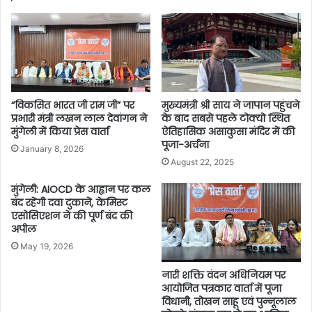
“विकसित भारत जी राम जी” पर
मुख्यमंत्री श्री साय ने जापान पहुंचने
प्रभारी मंत्री लखन लाल देवांगन ने
के बाद सबसे पहले टोक्यो स्थित
मुंगेली में किया प्रेस वार्ता
ऐतिहासिक असाकुसा मंदिर में की
पूजा-अर्चना
January 8, 2026
August 22, 2025
मुंगेली: AIOCD के आह्वान पर कल
बंद रहेंगी दवा दुकानें, केमिस्ट
एसोसिएशन ने की पूर्ण बंद की
अपील
May 19, 2026
नारी शक्ति वंदन अधिनियम पर
आयोजित पत्रकार वार्ता में पूजा
विधानी, तोखन साहू एवं पुन्नूलाल