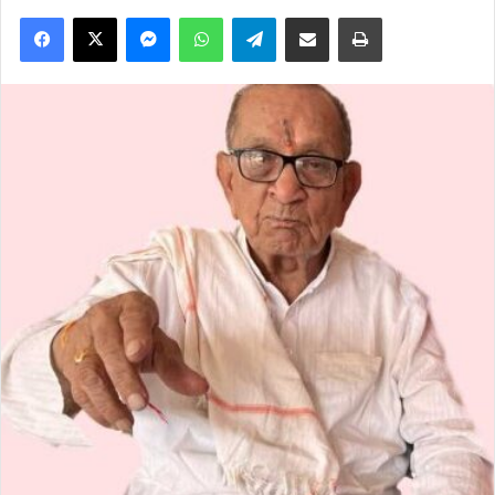
Facebook
X
Messenger
WhatsApp
Telegram
Share via Email
Print