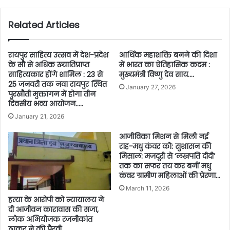
Related Articles
रायपुर साहित्य उत्सव में देश-प्रदेश
आर्थिक महाशक्ति बनने की दिशा
के सौ से अधिक ख्यातिप्राप्त
में भारत का ऐतिहासिक कदम :
साहित्यकार होंगे शामिल : 23 से
मुख्यमंत्री विष्णु देव साय….
25 जनवरी तक नवा रायपुर स्थित
January 27, 2026
पुरखौती मुक्तांगन में होगा तीन
दिवसीय भव्य आयोजन…..
January 21, 2026
आजीविका मिशन से मिली नई
राह-मधु कंवर को: सुशासन की
मिसाल: मजदूरी से ‘लखपति दीदी’
तक का सफर तय कर बनीं मधु
कंवर ग्रामीण महिलाओं की प्रेरणा…
March 11, 2026
हत्या के आरोपी को न्यायालय ने
दी आजीवन कारावास की सजा,
लोक अभियोजक रजनीकांत
ठाकुर ने की पैरवी