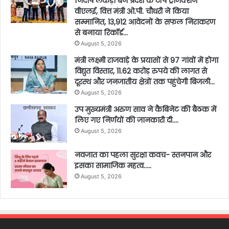
निर्दोष लकड़ा बने प्रदेश के टॉप ट्रांजैक्शन
वीएलई, वित्त मंत्री ओ.पी. चौधरी ने किया
सम्मानित, 13,912 आवेदनों के सफल निराकरण
से बनाया रिकॉर्ड…
August 5, 2026
मंत्री लक्ष्मी राजवाड़े के प्रयासों से 97 गांवों में होगा
विद्युत विस्तार, 11.62 करोड़ रुपये की लागत से
दूरस्थ और जनजातीय क्षेत्रों तक पहुंचेगी बिजली…
August 5, 2026
उप मुख्यमंत्री अरुण साव ने कैबिनेट की बैठक में
लिए गए निर्णयों की जानकारी दी….
August 5, 2026
नवजात का पहला सुरक्षा कवच- स्तनपान और
इसका सामाजिक महत्व…..
August 5, 2026