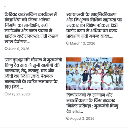
कैरियर काउंसलिंग कार्यक्रम में
न्यायालयों के आधुनिकीकरण
विद्यार्थियों को मिला भविष्य
और निःशुल्क विधिक सहायता पर
निर्माण का मार्गदर्शन, सही
सरकार का विशेष फोकस: 1221
मार्गदर्शन और सतत प्रयास से
करोड़ रूपए से अधिक का बजट
हासिल करें सफलता: मंत्री लखन
प्रावधान: मंत्री गजेन्द्र यादव….
लाल देवांगन….
March 13, 2026
June 9, 2026
ग्राम कुशहा की चौपाल में मुख्यमंत्री
विष्णु देव साय ने सुनी ग्रामीणों की
समस्याएं, तेंदू, सतालू, चार और
लीची का लिया स्वाद, पेयजल
समस्याओं के त्वरित समाधान के
दिए निर्दे…..
May 21, 2026
दिव्यांगजनों के सम्मान और
सशक्तीकरण के लिए सरकार
निरंतर प्रतिबद्ध : मुख्यमंत्री विष्णु
देव साय….
August 3, 2026