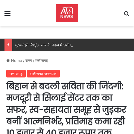
Menu
Se
मुख्यमंत्री विष्णुदेव साय के नेतृत्व में छत्तीसगढ़ को बड़ी उपलब्धि, SASCI 2026-27 के तहत प्रोत्साहन राशि प्राप्त करने वाला देश का पहला राज्य बना छत्तीसगढ़….
Home
/
राज्य
/
छत्तीसगढ़
छत्तीसगढ़
छत्तीसगढ़ जनसंपर्क
बिहान से बदली सविता की जिंदगी:
मजदूरी से सिलाई सेंटर तक का
सफर, स्व-सहायता समूह से जुड़कर
बनीं आत्मनिर्भर, प्रतिमाह कमा रही
10 हजार से 40 हजार रूपए तक….