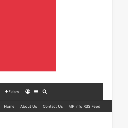
Log In
Sidebar
Search for
Follow
Home
About Us
Contact Us
MP Info RSS Feed