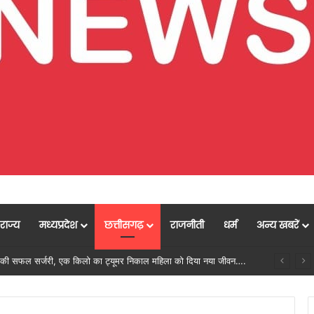
राज्य
मध्यप्रदेश
छत्तीसगढ़
राजनीती
धर्म
अन्य खबरें
मुख्यमंत्री विष्णुदेव साय के नेतृत्व में छत्तीसगढ़ को बड़ी उपलब्धि, SASCI 2026-27 के तहत प्रोत्साहन राशि प्राप्त करने वाला देश का पहला राज्य बना छत्तीसगढ़….