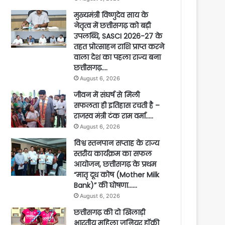
मुख्यमंत्री विष्णुदेव साय के
नेतृत्व में छत्तीसगढ़ को बड़ी
उपलब्धि, SASCI 2026-27 के
तहत प्रोत्साहन राशि प्राप्त करने
वाला देश का पहला राज्य बना
छत्तीसगढ़….
August 6, 2026
जीवन में संघर्ष से मिली
सफलता ही इतिहास रचती है –
राजस्व मंत्री टंक राम वर्मा…..
August 6, 2026
विश्व स्तनपान सप्ताह के राज्य
स्तरीय कार्यक्रम का सफल
आयोजन, छत्तीसगढ़ के प्रथम
“मातृ दूध कोष (Mother Milk
Bank)” की घोषणा……
August 6, 2026
छत्तीसगढ़ की दो खिलाड़ी
भारतीय महिला जूनियर हॉकी