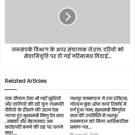
जनसंपर्क विभाग के अपर संचालक जे.एल. दरियो को
सेवानिवृत्ति पर दी गई गरिमामय विदाई….
Related Articles
एक चौपाल ऐसा भी जहाँ खुशियों
जशपुर वनमण्डल ने रचा इतिहास,
और तालियों की रही गूंज: लखपति
गोल्डन बुक ऑफ वर्ल्ड रिकॉर्ड में
दीदियों के हौसले की उड़ान देख
दर्ज हुआ नाम, मुख्यमंत्री विष्णुदेव
गदगद हुए मुख्यमंत्री विष्णु देव साय
साय की उपस्थिति में जशपुर
, सबको और मेहनतकर अब
वनमण्डल को मिला आधिकारिक
करोड़पति बनने की राह पर चलने
प्रमाण-पत्र….
कहा…..
June 20, 2026