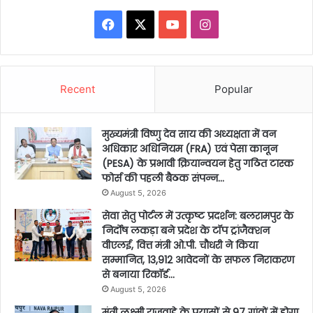
Facebook
X
YouTube
Instagram
Recent
Popular
मुख्यमंत्री विष्णु देव साय की अध्यक्षता में वन
अधिकार अधिनियम (FRA) एवं पेसा कानून
(PESA) के प्रभावी क्रियान्वयन हेतु गठित टास्क
फोर्स की पहली बैठक संपन्न…
August 5, 2026
सेवा सेतु पोर्टल में उत्कृष्ट प्रदर्शन: बलरामपुर के
निर्दोष लकड़ा बने प्रदेश के टॉप ट्रांजैक्शन
वीएलई, वित्त मंत्री ओ.पी. चौधरी ने किया
सम्मानित, 13,912 आवेदनों के सफल निराकरण
से बनाया रिकॉर्ड…
August 5, 2026
मंत्री लक्ष्मी राजवाड़े के प्रयासों से 97 गांवों में होगा