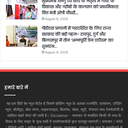
मुख्यमंत्री विष्णु देव साय के नेतृत्व में गांवों के
विकास और गरीबों के कल्याण को प्राथमिकता:
वित्त मंत्री ओपी चौधरी….
August 8, 2026
पीडीएस प्रणाली में पारदर्शिता के लिए राज्य
सरकार की बड़ी पहल- रायपुर, दुर्ग और
बिलासपुर में तीन ‘अन्नपूर्ति ग्रेन एटीएम‘ का
शुभारंभ…
August 8, 2026
हमारे बारे में
यह एक हिंदी वेब न्यूज़ पोर्टल है जिसमें ब्रेकिंग न्यूज़ के अलावा राजनीति, प्रशासन, ट्रेंडिंग
न्यूज, बॉलीवुड, खेल जगत, लाइफस्टाइल, बिजनेस, सेहत, ब्यूटी, रोजगार तथा टेक्नोलॉजी से
संबंधित खबरें पोस्ट की जाती है। Disclaimer - समाचार से सम्बंधित किसी भी तरह के
विवाद के लिए साइट के कुछ तत्वों में उपयोगकर्ताओं द्वारा प्रस्तुत सामग्री ( समाचार / फोटो
/ विडियो आदि ) शामिल होगी स्वामी, मुद्रक, प्रकाशक, संपादक इस तरह के सामग्रियों के