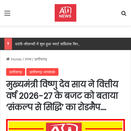
Menu
Se
उदंती-सीतानदी में शुरू हुआ स्मार्ट सर्विलांस सिस्टम -एआई तकनीक से वन और वन्यजीवों की 24X7 निगरानी….
Home
/
राज्य
/
छत्तीसगढ़
छत्तीसगढ़
छत्तीसगढ़ जनसंपर्क
मुख्यमंत्री विष्णु देव साय ने वित्तीय
वर्ष 2026-27 के बजट को बताया
‘संकल्प से सिद्धि’ का रोडमैप….