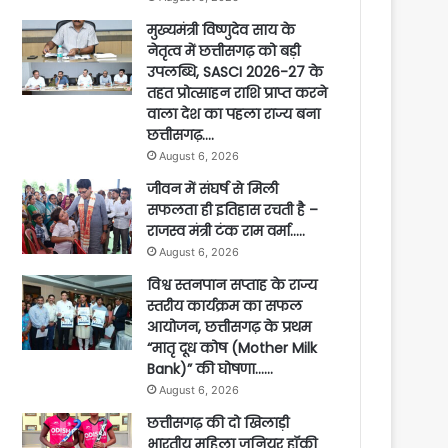
मुख्यमंत्री विष्णुदेव साय के
नेतृत्व में छत्तीसगढ़ को बड़ी
उपलब्धि, SASCI 2026-27 के
तहत प्रोत्साहन राशि प्राप्त करने
वाला देश का पहला राज्य बना
छत्तीसगढ़….
August 6, 2026
जीवन में संघर्ष से मिली
सफलता ही इतिहास रचती है –
राजस्व मंत्री टंक राम वर्मा…..
August 6, 2026
विश्व स्तनपान सप्ताह के राज्य
स्तरीय कार्यक्रम का सफल
आयोजन, छत्तीसगढ़ के प्रथम
“मातृ दूध कोष (Mother Milk
Bank)” की घोषणा……
August 6, 2026
छत्तीसगढ़ की दो खिलाड़ी
भारतीय महिला जूनियर हॉकी