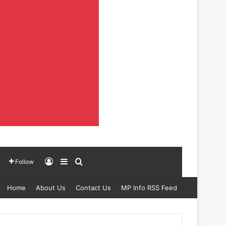
Log In
Sidebar
Search for
Follow
Home
About Us
Contact Us
MP Info RSS Feed