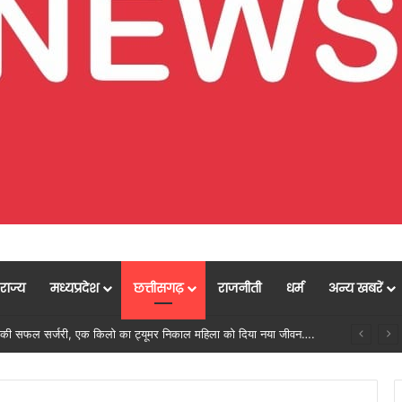
राज्य
मध्यप्रदेश
छत्तीसगढ़
राजनीती
धर्म
अन्य खबरें
मुख्यमंत्री विष्णुदेव साय के नेतृत्व में छत्तीसगढ़ को बड़ी उपलब्धि, SASCI 2026-27 के तहत प्रोत्साहन राशि प्राप्त करने वाला देश का पहला राज्य बना छत्तीसगढ़….