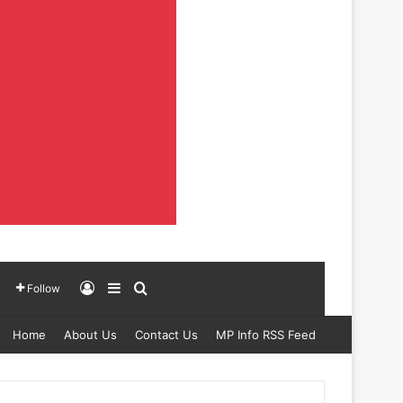
Log In
Sidebar
Search for
Follow
Home
About Us
Contact Us
MP Info RSS Feed