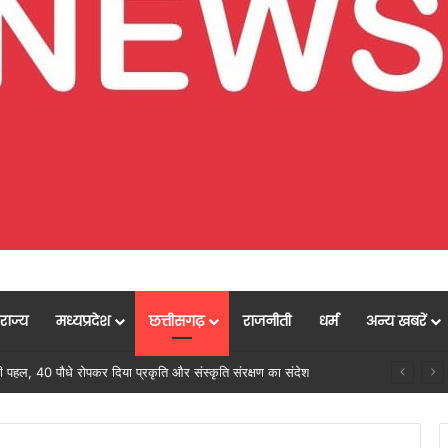
राज्य
मध्यप्रदेश
छत्तीसगढ़
राजनीती
धर्म
अन्य खबरें
, महतारी वंदन योजना से 205 महिलाओं को मिल रहा लाभ: वित्त मंत्री ओपी चौधरी…