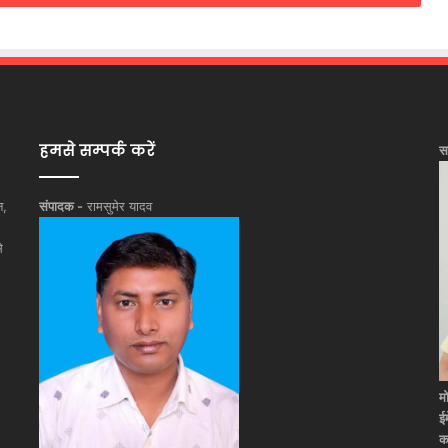
हमसे सम्पर्क करें
स
न,
संपादक -
रामसुमेर यादव
े
म
ई
क