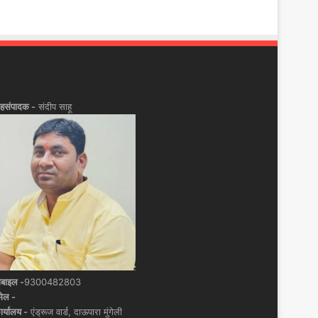
हसंपादक -
संदीप साहू
ोबाइल -
9300482803
मेल -
ार्यालय -
एंड्रूज वार्ड, दाऊपारा मुंगेली