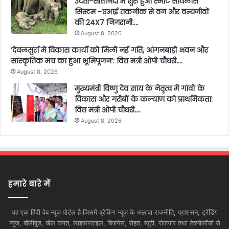
उदंती-सीतानदी में शुरू हुआ स्मार्ट सर्विलांस
सिस्टम -एआई तकनीक से वन और वन्यजीवों
की 24X7 निगरानी….
August 8, 2026
’देवलसुर्रा में विकास कार्यों को मिली नई गति, आंगनबाड़ी भवन और
सांस्कृतिक मंच का हुआ भूमिपूजन’: वित्त मंत्री ओपी चौधरी….
August 8, 2026
मुख्यमंत्री विष्णु देव साय के नेतृत्व में गांवों के
विकास और गरीबों के कल्याण को प्राथमिकता:
वित्त मंत्री ओपी चौधरी….
August 8, 2026
हमारे बारे में
यह एक हिंदी वेब न्यूज़ पोर्टल है जिसमें ब्रेकिंग न्यूज़ के अलावा राजनीति, प्रशासन, ट्रेंडिंग
न्यूज, बॉलीवुड, खेल जगत, लाइफस्टाइल, बिजनेस, सेहत, ब्यूटी, रोजगार तथा टेक्नोलॉजी से