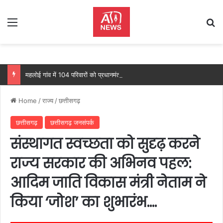
Menu
Se
महलोई गांव में 104 परिवारों को प्रधानमंत्री आवास, महतारी वंदन योजना से 205 महिलाओं को मिल रहा लाभ: वित्त मंत्री ओपी चौधरी…
Home
/
राज्य
/
छत्तीसगढ़
छत्तीसगढ़
छत्तीसगढ़ जनसंपर्क
संस्थागत स्वच्छता को सुदृढ़ करने
राज्य सरकार की अभिनव पहल:
आदिम जाति विकास मंत्री नेताम ने
किया ‘जोश’ का शुभारंभ….