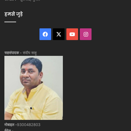
हमसे जुड़े
Facebook
X
YouTube
Instagram
सहसंपादक -
संदीप साहू
मोबाइल -
9300482803
ईमेल -