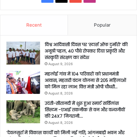
Recent
Popular
विश्व आदिवासी दिवस पर ‘स्टार्स ऑफ टुमॉरो’ की
अनूठी पहल, 40 पौधे रोपकर दिया प्रकृति और
संस्कृति संरक्षण का संदेश
August 9, 2026
महलोई गांव में 104 परिवारों को प्रधानमंत्री
आवास, महतारी वंदन योजना से 205 महिलाओं
को मिल रहा लाभ: वित्त मंत्री ओपी चौधरी…
August 8, 2026
उदंती-सीतानदी में शुरू हुआ स्मार्ट सर्विलांस
सिस्टम -एआई तकनीक से वन और वन्यजीवों
की 24X7 निगरानी….
August 8, 2026
’देवलसुर्रा में विकास कार्यों को मिली नई गति, आंगनबाड़ी भवन और