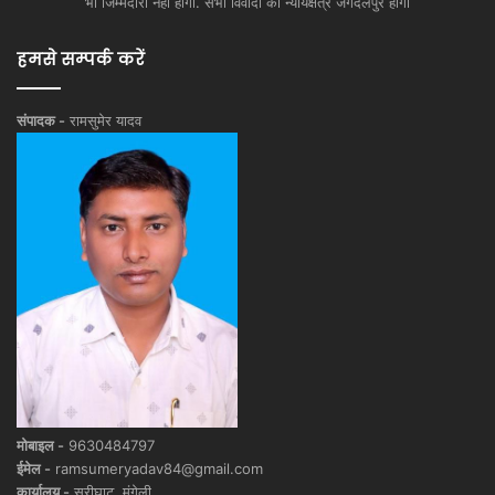
भी जिम्मेदारी नहीं होगी. सभी विवादों का न्यायक्षेत्र जगदलपुर होगा
हमसे सम्पर्क करें
संपादक -
रामसुमेर यादव
मोबाइल -
9630484797
ईमेल -
ramsumeryadav84@gmail.com
कार्यालय -
सुरीघाट, मुंगेली