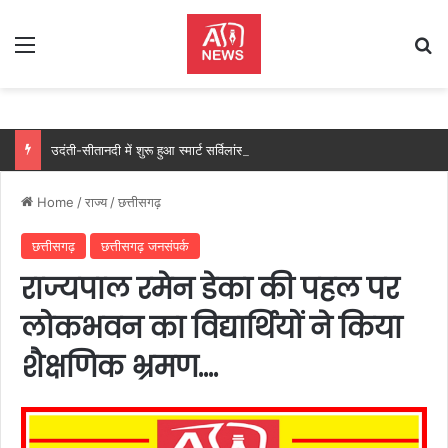
Menu
Se
उदंती-सीतानदी में शुरू हुआ स्मार्ट सर्विलांस सिस्टम -एआई तकनीक से वन और वन्यजीवों की 24X7 निगरानी….
Home
/
राज्य
/
छत्तीसगढ़
छत्तीसगढ़
छत्तीसगढ़ जनसंपर्क
राज्यपाल रमेन डेका की पहल पर
लोकभवन का विद्यार्थियों ने किया
शैक्षणिक भ्रमण….