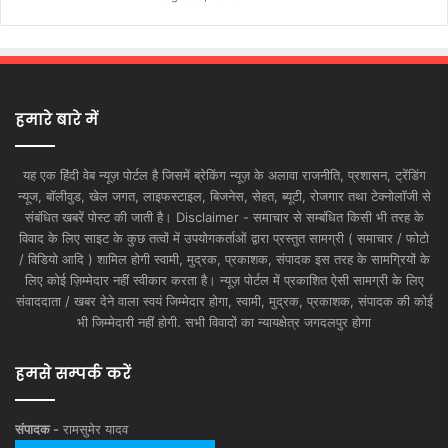
हमारे बारे में
यह एक हिंदी वेब न्यूज़ पोर्टल है जिसमें ब्रेकिंग न्यूज़ के अलावा राजनीति, प्रशासन, ट्रेंडिंग
न्यूज, बॉलीवुड, खेल जगत, लाइफस्टाइल, बिजनेस, सेहत, ब्यूटी, रोजगार तथा टेक्नोलॉजी से
संबंधित खबरें पोस्ट की जाती है। Disclaimer - समाचार से सम्बंधित किसी भी तरह के
विवाद के लिए साइट के कुछ तत्वों में उपयोगकर्ताओं द्वारा प्रस्तुत सामग्री ( समाचार / फोटो
/ विडियो आदि ) शामिल होगी स्वामी, मुद्रक, प्रकाशक, संपादक इस तरह के सामग्रियों के
लिए कोई ज़िम्मेदार नहीं स्वीकार करता है। न्यूज़ पोर्टल में प्रकाशित ऐसी सामग्री के लिए
संवाददाता / खबर देने वाला स्वयं जिम्मेदार होगा, स्वामी, मुद्रक, प्रकाशक, संपादक की कोई
भी जिम्मेदारी नहीं होगी. सभी विवादों का न्यायक्षेत्र जगदलपुर होगा
हमसे सम्पर्क करें
संपादक -
रामसुमेर यादव