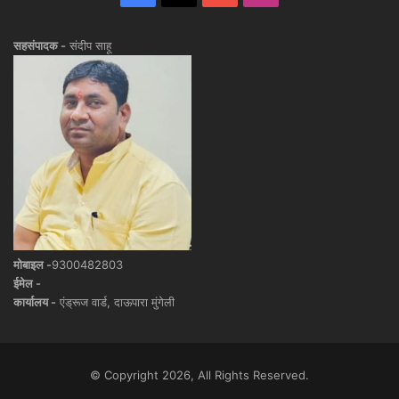
सहसंपादक -
संदीप साहू
मोबाइल -
9300482803
ईमेल -
कार्यालय -
एंड्रूज वार्ड, दाऊपारा मुंगेली
© Copyright 2026, All Rights Reserved.