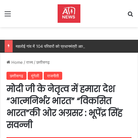
Menu
Se
महलोई गांव में 104 परिवारों को प्रधानमंत्री आवास, महतारी वंदन योजना से 205 महिलाओं को मिल रहा लाभ: वित्त मंत्री ओपी चौधरी…
Home
/
राज्य
/
छत्तीसगढ़
छत्तीसगढ़
मुंगेली
राजनीती
मोदी जी के नेतृत्व में हमारा देश
“आत्मनिर्भर भारत” “विकसित
भारत”की ओर अग्रसर : भूपेंद्र सिंह
सवन्नी