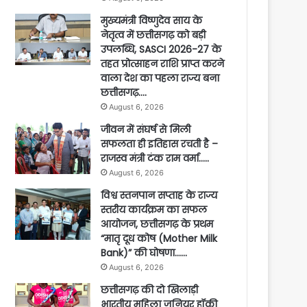
मुख्यमंत्री विष्णुदेव साय के
नेतृत्व में छत्तीसगढ़ को बड़ी
उपलब्धि, SASCI 2026-27 के
तहत प्रोत्साहन राशि प्राप्त करने
वाला देश का पहला राज्य बना
छत्तीसगढ़….
August 6, 2026
जीवन में संघर्ष से मिली
सफलता ही इतिहास रचती है –
राजस्व मंत्री टंक राम वर्मा…..
August 6, 2026
विश्व स्तनपान सप्ताह के राज्य
स्तरीय कार्यक्रम का सफल
आयोजन, छत्तीसगढ़ के प्रथम
“मातृ दूध कोष (Mother Milk
Bank)” की घोषणा……
August 6, 2026
छत्तीसगढ़ की दो खिलाड़ी
भारतीय महिला जूनियर हॉकी