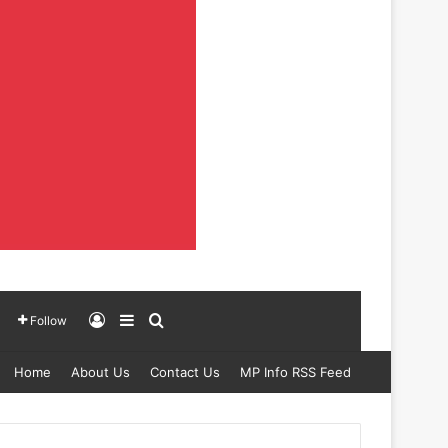
Log In
Sidebar
Search for
Follow
Home
About Us
Contact Us
MP Info RSS Feed