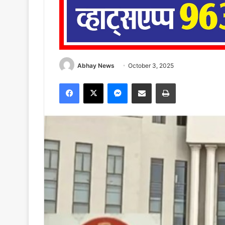
Abhay News
October 3, 2025
Facebook
X
Messenger
Share via Email
Print