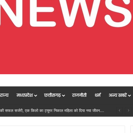
राज्य
मध्यप्रदेश
छत्तीसगढ़
राजनीती
धर्म
अन्य खबरें
मुख्यमंत्री विष्णुदेव साय के नेतृत्व में छत्तीसगढ़ को बड़ी उपलब्धि, SASCI 2026-27 के तहत प्रोत्साहन राशि प्राप्त करने वाला देश का पहला राज्य बना छत्तीसगढ़….