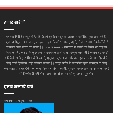
हमारे बारे में
यह एक हिंदी वेब न्यूज़ पोर्टल है जिसमें ब्रेकिंग न्यूज़ के अलावा राजनीति, प्रशासन, ट्रेंडिंग
न्यूज, बॉलीवुड, खेल जगत, लाइफस्टाइल, बिजनेस, सेहत, ब्यूटी, रोजगार तथा टेक्नोलॉजी से
संबंधित खबरें पोस्ट की जाती है। Disclaimer - समाचार से सम्बंधित किसी भी तरह के
विवाद के लिए साइट के कुछ तत्वों में उपयोगकर्ताओं द्वारा प्रस्तुत सामग्री ( समाचार / फोटो
/ विडियो आदि ) शामिल होगी स्वामी, मुद्रक, प्रकाशक, संपादक इस तरह के सामग्रियों के
लिए कोई ज़िम्मेदार नहीं स्वीकार करता है। न्यूज़ पोर्टल में प्रकाशित ऐसी सामग्री के लिए
संवाददाता / खबर देने वाला स्वयं जिम्मेदार होगा, स्वामी, मुद्रक, प्रकाशक, संपादक की कोई
भी जिम्मेदारी नहीं होगी. सभी विवादों का न्यायक्षेत्र जगदलपुर होगा
हमसे सम्पर्क करें
संपादक -
रामसुमेर यादव