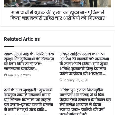
ग्राम दाबों में युवक की हत्या का खुलासा- पुलिस ने
किया षड्यंत्रकारी सहित चार आरोपियों को गिरफ्तार
Related Articles
सड़क सुरक्षा माह के अंतर्गत सड़क
रायपुर साहित्य उत्सव का भव्य
सुरक्षा और दुर्घटनाओं की रोकथाम
शुभारंभ 23 जनवरी को: राज्यसभा
के लिए किए जा रहे जन-
के उपसभापति हरिवंश होंगे मुख्य
जागरूकता कार्यक्रम…..
अतिथि, मुख्यमंत्री विष्णु देव साय
करेंगे कार्यक्रम की अध्यक्षता…..
January 7, 2026
January 22, 2026
रंगों के साथ खुशहाली- मुख्यमंत्री
अंबिकापुर-हजरत निजामुद्दीन
विष्णुदेव साय ने किसानों को दी
एक्सप्रेस अब सप्ताह में दो दिन,
बड़ी सौगात: किसानों को समृद्धि
केंद्रीय रेलवे मंत्रालय के फैसले का
का उपहार-कृषक उन्नति योजना
मंत्री राजेश अग्रवाल ने किया
से खातों में पहुंची अंतर राशि….
स्वागत, कहा- यात्रियों की वर्षों
पुरानी मांग हुई पूरी….