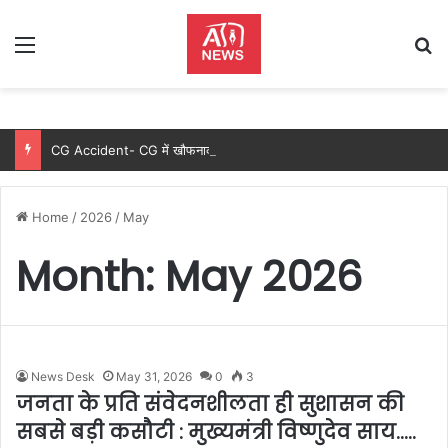
Menu
Se
CG Accident- CG में खौफनाक सड़क हादसा: दो बाइकों की आमने-सामने भिड़ंत के बाद सड़क पर गिरे युवकों को ट्रक ने कुचला, 2 की मौके पर मौत; बाइक में लगी आग, तीन गंभीर घायल…..
Home
/
2026
/
May
Month:
May 2026
News Desk
May 31, 2026
0
3
जनता के प्रति संवेदनशीलता ही सुशासन की
सबसे बड़ी कसौटी : मुख्यमंत्री विष्णुदेव साय…..