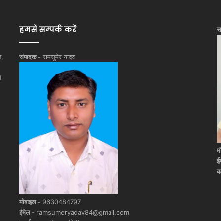
हमसे सम्पर्क करें
स
न,
संपादक -
रामसुमेर यादव
े
म
ई
क
मोबाइल -
9630484797
ईमेल -
ramsumeryadav84@gmail.com