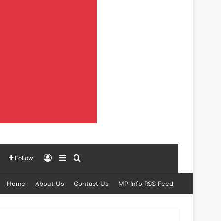
Log In
Sidebar
Search for
Follow
Home
About Us
Contact Us
MP Info RSS Feed