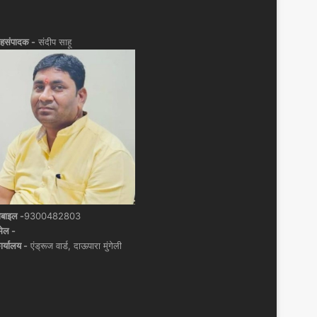
हसंपादक -
संदीप साहू
ोबाइल -
9300482803
मेल -
ार्यालय -
एंड्रूज वार्ड, दाऊपारा मुंगेली