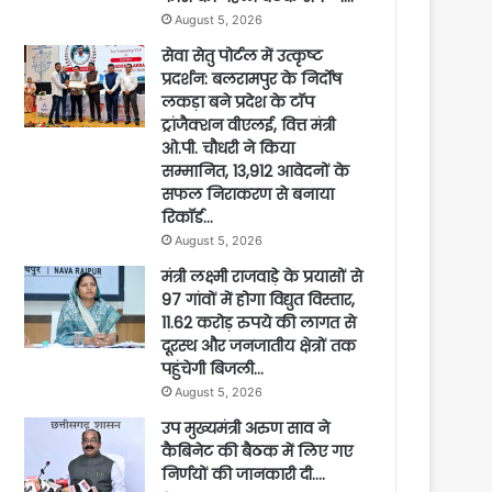
August 5, 2026
सेवा सेतु पोर्टल में उत्कृष्ट
प्रदर्शन: बलरामपुर के निर्दोष
लकड़ा बने प्रदेश के टॉप
ट्रांजैक्शन वीएलई, वित्त मंत्री
ओ.पी. चौधरी ने किया
सम्मानित, 13,912 आवेदनों के
सफल निराकरण से बनाया
रिकॉर्ड…
August 5, 2026
मंत्री लक्ष्मी राजवाड़े के प्रयासों से
97 गांवों में होगा विद्युत विस्तार,
11.62 करोड़ रुपये की लागत से
दूरस्थ और जनजातीय क्षेत्रों तक
पहुंचेगी बिजली…
August 5, 2026
उप मुख्यमंत्री अरुण साव ने
कैबिनेट की बैठक में लिए गए
निर्णयों की जानकारी दी….