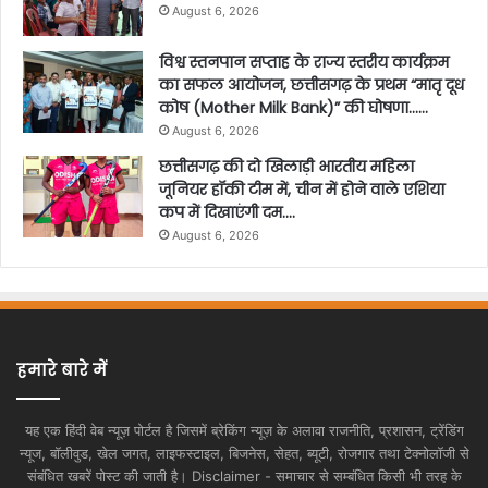
August 6, 2026
विश्व स्तनपान सप्ताह के राज्य स्तरीय कार्यक्रम
का सफल आयोजन, छत्तीसगढ़ के प्रथम “मातृ दूध
कोष (Mother Milk Bank)” की घोषणा……
August 6, 2026
छत्तीसगढ़ की दो खिलाड़ी भारतीय महिला
जूनियर हॉकी टीम में, चीन में होने वाले एशिया
कप में दिखाएंगी दम….
August 6, 2026
हमारे बारे में
यह एक हिंदी वेब न्यूज़ पोर्टल है जिसमें ब्रेकिंग न्यूज़ के अलावा राजनीति, प्रशासन, ट्रेंडिंग
न्यूज, बॉलीवुड, खेल जगत, लाइफस्टाइल, बिजनेस, सेहत, ब्यूटी, रोजगार तथा टेक्नोलॉजी से
संबंधित खबरें पोस्ट की जाती है। Disclaimer - समाचार से सम्बंधित किसी भी तरह के