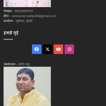
मोबाइल -
9630484797
ईमेल -
ramsumeryadav84@gmail.com
कार्यालय -
सुरीघाट, मुंगेली
हमसे जुड़े
Facebook
X
YouTube
Instagram
सहसंपादक -
संदीप साहू