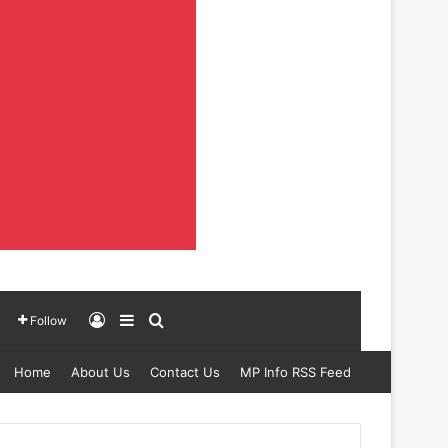
Log In
Sidebar
Search for
Follow
Home
About Us
Contact Us
MP Info RSS Feed