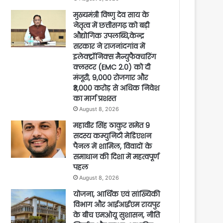
मुख्यमंत्री विष्णु देव साय के
नेतृत्व में छत्तीसगढ़ को बड़ी
औद्योगिक उपलब्धि,केन्द्र
सरकार ने राजनांदगांव में
इलेक्ट्रॉनिक्स मैन्युफैक्चरिंग
क्लस्टर (EMC 2.0) को दी
मंजूरी, 9,000 रोजगार और
₹3,000 करोड़ से अधिक निवेश
का मार्ग प्रशस्त
August 8, 2026
महावीर सिंह ठाकुर समेत 9
सदस्य कम्युनिटी मेडिएशन
पैनल में शामिल, विवादों के
समाधान की दिशा में महत्वपूर्ण
पहल
August 8, 2026
योजना, आर्थिक एवं सांख्यिकी
विभाग और आईआईएम रायपुर
के बीच एमओयू सुशासन, नीति