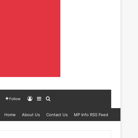
Log In
Sidebar
Search for
Follow
Home
About Us
Contact Us
MP Info RSS Feed