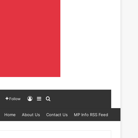
Log In
Sidebar
Search for
Follow
Home
About Us
Contact Us
MP Info RSS Feed