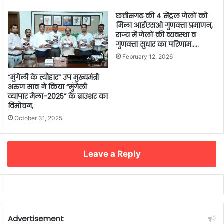
छत्तीसगढ़ की 4 सेंट्रल जेलों को
मिला आईएसओ गुणवत्ता प्रमाणन,
राज्य में जेलों की व्यवस्था व
गुणवत्ता सुधार का परिणाम…..
February 12, 2026
“मुंगेली के त्यौहार” उप मुख्यमंत्री
अरुण साव ने किया “मुंगेली
व्यापार मेला-2025” के ब्राउशर का
विमोचन,
October 31, 2025
Leave a Reply
Advertisement