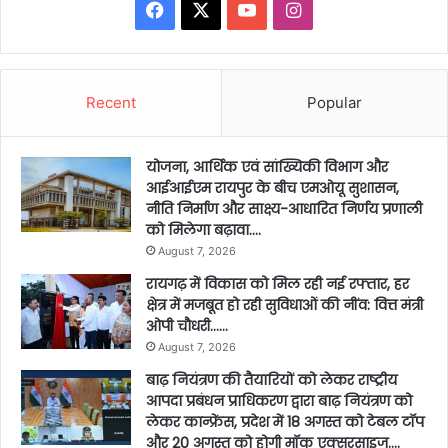
Facebook
X
YouTube
Instagram
Recent
Popular
योजना, आर्थिक एवं सांख्यिकी विभाग और
आईआईएम रायपुर के बीच एमओयू सुशासन,
नीति निर्माण और साक्ष्य-आधारित निर्णय प्रणाली
को मिलेगा बढ़ावा….
August 7, 2026
रायगढ़ में विकास को मिल रही नई रफ्तार, हर
क्षेत्र में मजबूत हो रही सुविधाओं की नींव: वित्त मंत्री
ओपी चौधरी……
August 7, 2026
बाढ़ नियंत्रण की तैयारियों को लेकर राष्ट्रीय
आपदा प्रबंधन प्राधिकरण द्वारा बाढ़ नियंत्रण को
लेकर कान्फ्रेंस, प्रदेश में 18 अगस्त को टेबल टॉप
और 20 अगस्त को होगी मॉक एक्सरसाइज….