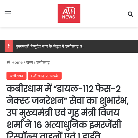
Menu
Se
मुख्यमंत्री विष्णुदेव साय के नेतृत्व में छत्तीसगढ़ को बड़ी उपलब्धि, SASCI 2026-27 के तहत प्रोत्साहन राशि प्राप्त करने वाला देश का पहला राज्य बना छत्तीसगढ़….
Home
/
राज्य
/
छत्तीसगढ़
छत्तीसगढ़
छत्तीसगढ़ जनसंपर्क
कबीरधाम में “डायल-112 फेस-2
नेक्स्ट जनरेशन” सेवा का शुभारंभ,
उप मुख्यमंत्री एवं गृह मंत्री विजय
शर्मा ने 16 अत्याधुनिक इमरजेंसी
रिस्पॉन्स वाहनों एवं 1 हाईवे