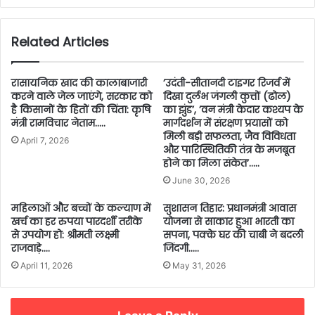
Related Articles
रासायनिक खाद की कालाबाजारी
’उदंती-सीतानदी टाइगर रिजर्व में
करने वाले जेल जाएंगे, सरकार को
दिखा दुर्लभ जंगली कुत्तों (ढोल)
है किसानों के हितों की चिंता: कृषि
का झुंड’, ’वन मंत्री केदार कश्यप के
मंत्री रामविचार नेताम…..
मार्गदर्शन में संरक्षण प्रयासों को
मिली बड़ी सफलता, जैव विविधता
April 7, 2026
और पारिस्थितिकी तंत्र के मजबूत
होने का मिला संकेत’…..
June 30, 2026
महिलाओं और बच्चों के कल्याण में
सुशासन तिहार: प्रधानमंत्री आवास
खर्च का हर रुपया पारदर्शी तरीके
योजना से साकार हुआ भारती का
से उपयोग हो: श्रीमती लक्ष्मी
सपना, पक्के घर की चाबी ने बदली
राजवाड़े….
जिंदगी…..
April 11, 2026
May 31, 2026