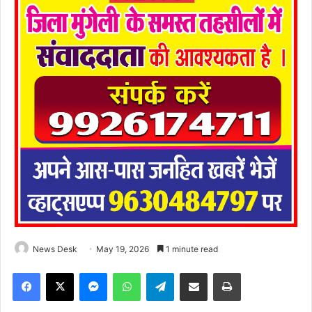
News Desk
May 19, 2026
1 minute read
Facebook
X
Messenger
WhatsApp
Telegram
Share via Email
Print