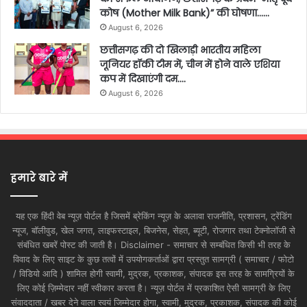
कोष (Mother Milk Bank)” की घोषणा……
August 6, 2026
छत्तीसगढ़ की दो खिलाड़ी भारतीय महिला
जूनियर हॉकी टीम में, चीन में होने वाले एशिया
कप में दिखाएंगी दम….
August 6, 2026
हमारे बारे में
यह एक हिंदी वेब न्यूज़ पोर्टल है जिसमें ब्रेकिंग न्यूज़ के अलावा राजनीति, प्रशासन, ट्रेंडिंग
न्यूज, बॉलीवुड, खेल जगत, लाइफस्टाइल, बिजनेस, सेहत, ब्यूटी, रोजगार तथा टेक्नोलॉजी से
संबंधित खबरें पोस्ट की जाती है। Disclaimer - समाचार से सम्बंधित किसी भी तरह के
विवाद के लिए साइट के कुछ तत्वों में उपयोगकर्ताओं द्वारा प्रस्तुत सामग्री ( समाचार / फोटो
/ विडियो आदि ) शामिल होगी स्वामी, मुद्रक, प्रकाशक, संपादक इस तरह के सामग्रियों के
लिए कोई ज़िम्मेदार नहीं स्वीकार करता है। न्यूज़ पोर्टल में प्रकाशित ऐसी सामग्री के लिए
संवाददाता / खबर देने वाला स्वयं जिम्मेदार होगा, स्वामी, मुद्रक, प्रकाशक, संपादक की कोई