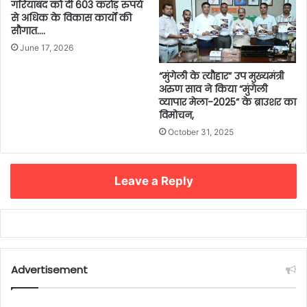
गरियाबंद को दी 603 करोड़ रुपये
से अधिक के विकास कार्यों की
सौगात….
June 17, 2026
“मुंगेली के त्यौहार” उप मुख्यमंत्री
अरुण साव ने किया “मुंगेली
व्यापार मेला-2025” के ब्राउशर का
विमोचन,
October 31, 2025
Leave a Reply
Advertisement