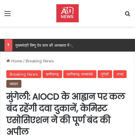
Menu
Se
मुख्यमंत्री विष्णु देव साय की अध्यक्षता में वन अधिकार अधिनियम (FRA) एवं पेसा कानून (PESA) के प्रभावी क्रियान्वयन हेतु गठित टास्क फोर्स की पहली बैठक संपन्न…
Home
/
Breaking News
Breaking News
छत्तीसगढ़
छत्तीसगढ़ जनसंपर्क
मुंगेली
राज्य
व्यापार
मुंगेली: AIOCD के आह्वान पर कल
बंद रहेंगी दवा दुकानें, केमिस्ट
एसोसिएशन ने की पूर्ण बंद की
अपील