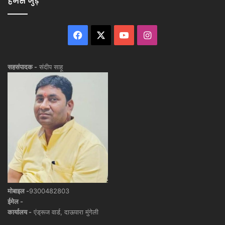
हमसे जुड़े
Facebook
X
YouTube
Instagram
सहसंपादक -
संदीप साहू
मोबाइल -
9300482803
ईमेल -
कार्यालय -
एंड्रूज वार्ड, दाऊपारा मुंगेली