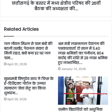
छत्तीसगढ़ के बस्तर में मध्य क्षेत्रीय परिषद की 26वीं
बैठक की अध्यक्षता की….
Related Articles
जल जीवन मिशन से ग्राम बंधी की
श्रम मंत्री लखनलाल देवांगन की
बदली तस्वीर, पेयजल संकट से
पत्रकारवार्ता: दो साल में 11.40
मिली राहत, बंधी बना हर घर जल
लाख श्रमिकों का पंजीयन, 804
ग्राम….
करोड़ की राशि से 29 लाख श्रमिक
हुए लाभान्वित…..
April 20, 2026
January 14, 2026
मुख्यमंत्री विष्णुदेव साय ने चिप्स के
ई-डिस्ट्रिक्ट पोर्टल के उन्नत
संस्करण ‘सेवा सेतु’ का किया
शुभारंभ….
April 29, 2026
ग्रामीण विद्यार्थियों को आधुनिक