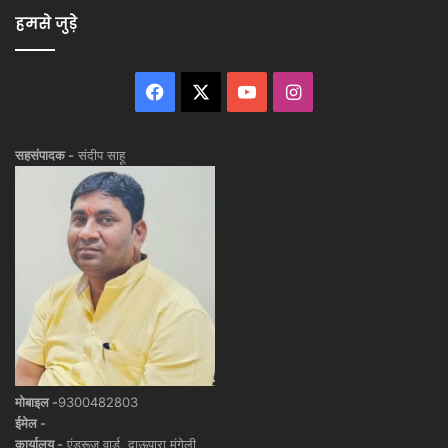
हमसे जुड़े
Facebook
X
YouTube
Instagram
सहसंपादक -
संदीप साहू
मोबाइल -
9300482803
ईमेल -
कार्यालय -
एंड्रूज वार्ड, दाऊपारा मुंगेली