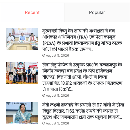
Recent
Popular
मुख्यमंत्री विष्णु देव साय की अध्यक्षता में वन
अधिकार अधिनियम (FRA) एवं पेसा कानून
(PESA) के प्रभावी क्रियान्वयन हेतु गठित टास्क
फोर्स की पहली बैठक संपन्न…
August 5, 2026
सेवा सेतु पोर्टल में उत्कृष्ट प्रदर्शन: बलरामपुर के
निर्दोष लकड़ा बने प्रदेश के टॉप ट्रांजैक्शन
वीएलई, वित्त मंत्री ओ.पी. चौधरी ने किया
सम्मानित, 13,912 आवेदनों के सफल निराकरण
से बनाया रिकॉर्ड…
August 5, 2026
मंत्री लक्ष्मी राजवाड़े के प्रयासों से 97 गांवों में होगा
विद्युत विस्तार, 11.62 करोड़ रुपये की लागत से
दूरस्थ और जनजातीय क्षेत्रों तक पहुंचेगी बिजली…
August 5, 2026