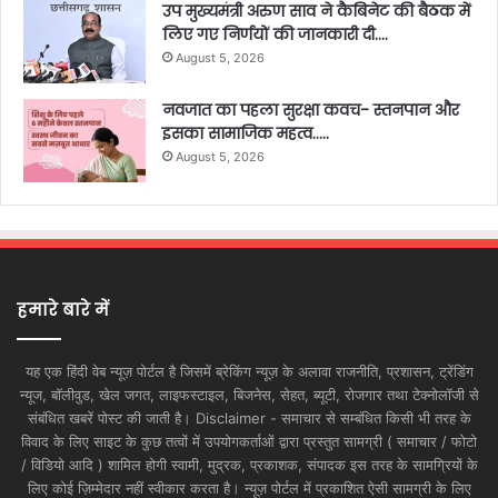
उप मुख्यमंत्री अरुण साव ने कैबिनेट की बैठक में
लिए गए निर्णयों की जानकारी दी….
August 5, 2026
नवजात का पहला सुरक्षा कवच- स्तनपान और
इसका सामाजिक महत्व…..
August 5, 2026
हमारे बारे में
यह एक हिंदी वेब न्यूज़ पोर्टल है जिसमें ब्रेकिंग न्यूज़ के अलावा राजनीति, प्रशासन, ट्रेंडिंग
न्यूज, बॉलीवुड, खेल जगत, लाइफस्टाइल, बिजनेस, सेहत, ब्यूटी, रोजगार तथा टेक्नोलॉजी से
संबंधित खबरें पोस्ट की जाती है। Disclaimer - समाचार से सम्बंधित किसी भी तरह के
विवाद के लिए साइट के कुछ तत्वों में उपयोगकर्ताओं द्वारा प्रस्तुत सामग्री ( समाचार / फोटो
/ विडियो आदि ) शामिल होगी स्वामी, मुद्रक, प्रकाशक, संपादक इस तरह के सामग्रियों के
लिए कोई ज़िम्मेदार नहीं स्वीकार करता है। न्यूज़ पोर्टल में प्रकाशित ऐसी सामग्री के लिए