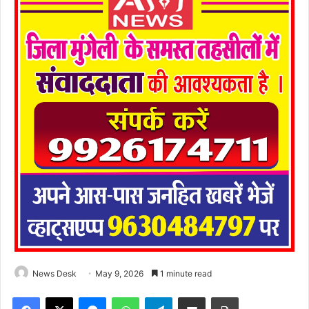
News Desk
May 9, 2026
1 minute read
Facebook
X
Messenger
WhatsApp
Telegram
Share via Email
Print