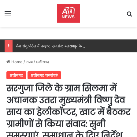
Menu
Se
सेवा सेतु पोर्टल में उत्कृष्ट प्रदर्शन: बलरामपुर के निर्दोष लकड़ा बने प्रदेश के टॉप ट्रांजैक्शन वीएलई, वित्त मंत्री ओ.पी. चौधरी ने किया सम्मानित, 13,912 आवेदनों के सफल निराकरण से बनाया रिकॉर्ड…
Home
/
राज्य
/
छत्तीसगढ़
छत्तीसगढ़
छत्तीसगढ़ जनसंपर्क
सरगुजा जिले के ग्राम सिलमा में
अचानक उतरा मुख्यमंत्री विष्णु देव
साय का हेलीकॉप्टर, खाट में बैठकर
ग्रामीणों से किया संवाद: सुनी
समस्याएं, समाधान के दिए निर्देश….