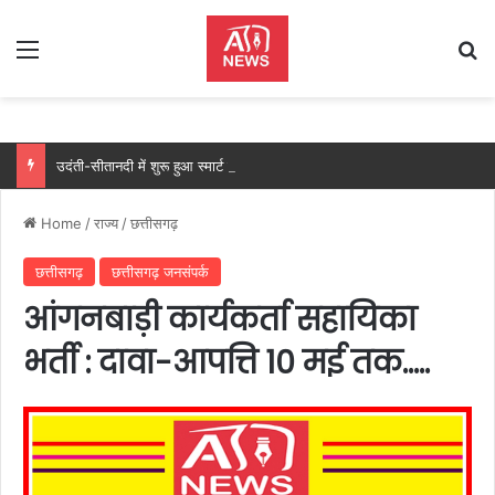
Menu
Se
उदंती-सीतानदी में शुरू हुआ स्मार्ट सर्विलांस सिस्टम -एआई तकनीक से वन और वन्यजीवों की 24X7 निगरानी….
Home
/
राज्य
/
छत्तीसगढ़
छत्तीसगढ़
छत्तीसगढ़ जनसंपर्क
आंगनबाड़ी कार्यकर्ता सहायिका
भर्ती : दावा-आपत्ति 10 मई तक…..