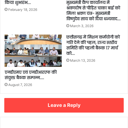
किया शुभारंभ….
मुख्यमंत्री कैंप कार्यालय में
श्रवणदोष से पीड़ित चाका बाई को
February 18, 2026
मिला श्रवण यंत्र- मुख्यमंत्री
विष्णुदेव साय को दिया धन्यवाद….
March 3, 2026
छत्तीसगढ़ में मिशन कर्मयोगी को
गति देने की पहल, राज्य स्तरीय
समिति की पहली बैठक 17 मार्च
को….
March 13, 2026
एनडीएमए एवं एनडीआरएफ की
संयुक्त बैठक सम्पन्न…..
August 7, 2026
Leave a Reply