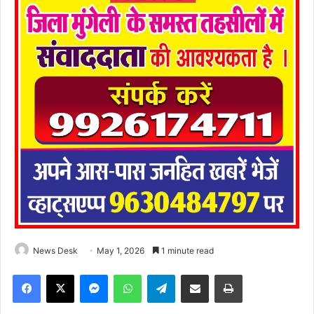
News Desk
May 1, 2026
1 minute read
Facebook
X
Messenger
WhatsApp
Telegram
Share via Email
Print