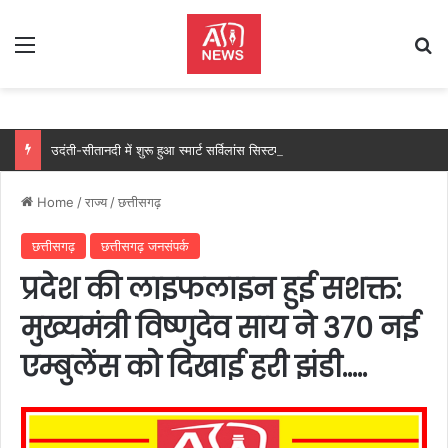
Menu
Se
उदंती-सीतानदी में शुरू हुआ स्मार्ट सर्विलांस सिस्टम -एआई तकनीक से वन और वन्यजीवों की 24X7 निगरानी….
Home
/
राज्य
/
छत्तीसगढ़
छत्तीसगढ़
छत्तीसगढ़ जनसंपर्क
प्रदेश की लाइफलाइन हुई सशक्त:
मुख्यमंत्री विष्णुदेव साय ने 370 नई
एम्बुलेंस को दिखाई हरी झंडी…..