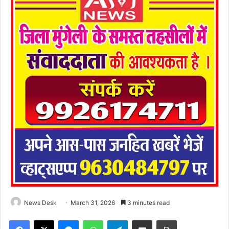
News Desk
March 31, 2026
3 minutes read
Facebook
X
Messenger
WhatsApp
Telegram
Share via Email
Print