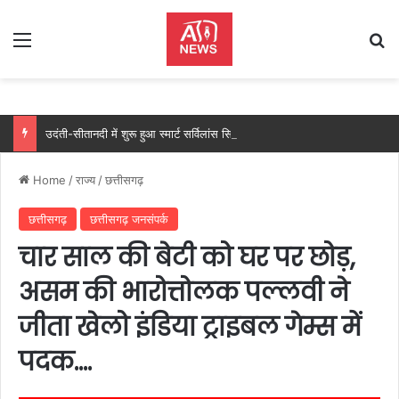
Menu
Se
उदंती-सीतानदी में शुरू हुआ स्मार्ट सर्विलांस सिस्टम -एआई तकनीक से वन और वन्यजीवों की 24X7 निगरानी….
Home
/
राज्य
/
छत्तीसगढ़
छत्तीसगढ़
छत्तीसगढ़ जनसंपर्क
चार साल की बेटी को घर पर छोड़,
असम की भारोत्तोलक पल्लवी ने
जीता खेलो इंडिया ट्राइबल गेम्स में
पदक….