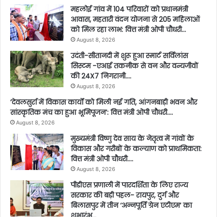
महलोई गांव में 104 परिवारों को प्रधानमंत्री
आवास, महतारी वंदन योजना से 205 महिलाओं
को मिल रहा लाभ: वित्त मंत्री ओपी चौधरी…
August 8, 2026
उदंती-सीतानदी में शुरू हुआ स्मार्ट सर्विलांस
सिस्टम -एआई तकनीक से वन और वन्यजीवों
की 24X7 निगरानी….
August 8, 2026
’देवलसुर्रा में विकास कार्यों को मिली नई गति, आंगनबाड़ी भवन और
सांस्कृतिक मंच का हुआ भूमिपूजन’: वित्त मंत्री ओपी चौधरी….
August 8, 2026
मुख्यमंत्री विष्णु देव साय के नेतृत्व में गांवों के
विकास और गरीबों के कल्याण को प्राथमिकता:
वित्त मंत्री ओपी चौधरी….
August 8, 2026
पीडीएस प्रणाली में पारदर्शिता के लिए राज्य
सरकार की बड़ी पहल- रायपुर, दुर्ग और
बिलासपुर में तीन ‘अन्नपूर्ति ग्रेन एटीएम‘ का
शुभारंभ…