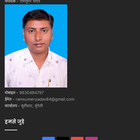
संपादक -
रामसुमेर यादव
मोबाइल -
9630484797
ईमेल -
ramsumeryadav84@gmail.com
कार्यालय -
सुरीघाट, मुंगेली
हमसे जुड़े