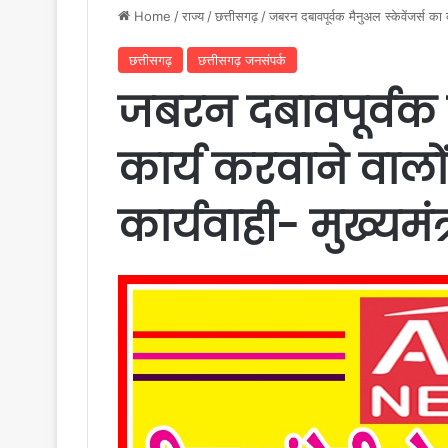
Home
/
राज्य
/
छत्तीसगढ़
/
जबरन दबावपूर्वक मैनुअल स्केवेंजर्स का 
छत्तीसगढ़
छत्तीसगढ़ जनसंपर्क
जबरन दबावपूर्वक म
कार्य करवाने वालो
कार्यवाही- मुख्यमंत्