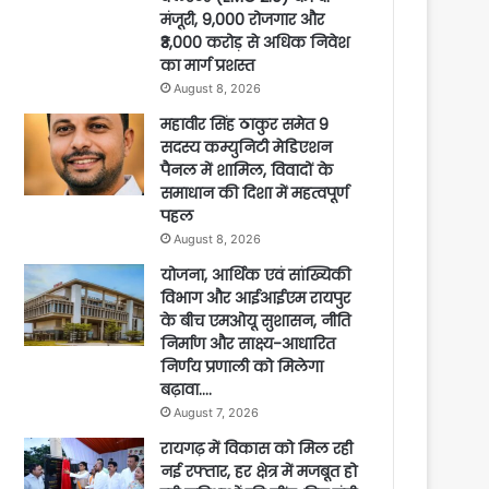
मंजूरी, 9,000 रोजगार और
₹3,000 करोड़ से अधिक निवेश
का मार्ग प्रशस्त
August 8, 2026
महावीर सिंह ठाकुर समेत 9
सदस्य कम्युनिटी मेडिएशन
पैनल में शामिल, विवादों के
समाधान की दिशा में महत्वपूर्ण
पहल
August 8, 2026
योजना, आर्थिक एवं सांख्यिकी
विभाग और आईआईएम रायपुर
के बीच एमओयू सुशासन, नीति
निर्माण और साक्ष्य-आधारित
निर्णय प्रणाली को मिलेगा
बढ़ावा….
August 7, 2026
रायगढ़ में विकास को मिल रही
नई रफ्तार, हर क्षेत्र में मजबूत हो