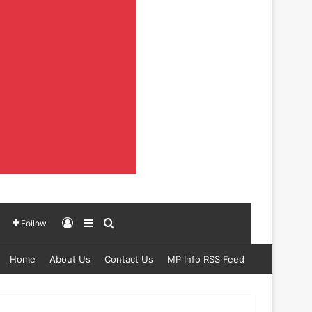
Log In
Sidebar
Search for
Follow
Home
About Us
Contact Us
MP Info RSS Feed