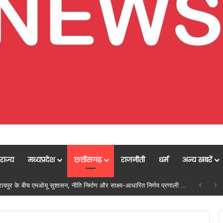
राज्य
मध्यप्रदेश
छत्तीसगढ़
राजनीती
धर्म
अन्य खबरें
ें मजबूत हो रही सुविधाओं की नींव: वित्त मंत्री ओपी चौधरी……