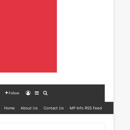
Log In
Sidebar
Search for
Follow
Home
About Us
Contact Us
MP Info RSS Feed