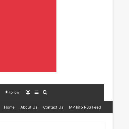
Log In
Sidebar
Search for
Follow
Home
About Us
Contact Us
MP Info RSS Feed