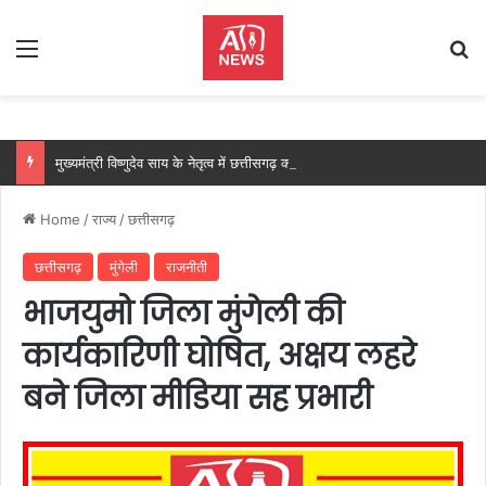
Menu
Se
मुख्यमंत्री विष्णुदेव साय के नेतृत्व में छत्तीसगढ़ को बड़ी उपलब्धि, SASCI 2026-27 के तहत प्रोत्साहन राशि प्राप्त करने वाला देश का पहला राज्य बना छत्तीसगढ़….
Home
/
राज्य
/
छत्तीसगढ़
छत्तीसगढ़
मुंगेली
राजनीती
भाजयुमो जिला मुंगेली की
कार्यकारिणी घोषित, अक्षय लहरे
बने जिला मीडिया सह प्रभारी