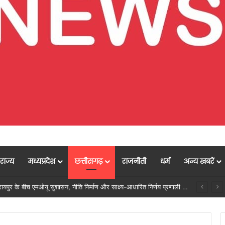
राज्य
मध्यप्रदेश
छत्तीसगढ़
राजनीती
धर्म
अन्य खबरें
ें मजबूत हो रही सुविधाओं की नींव: वित्त मंत्री ओपी चौधरी……