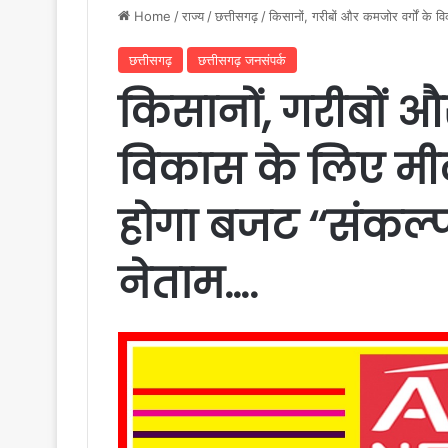
Home
/
राज्य
/
छत्तीसगढ़
/
किसानों, गरीबों और कमजोर वर्गों के व
छत्तीसगढ़
छत्तीसगढ़ जनसंपर्क
किसानों, गरीबों औ
विकास के लिए मी
होगा बजट ‘‘संकल्प’’
नेताम….