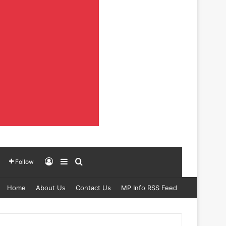
Log In
Sidebar
Search for
Follow
Home
About Us
Contact Us
MP Info RSS Feed