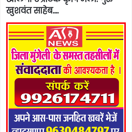
खुशवंत साहेब….