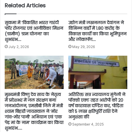
Related Articles
सुकमा में ‘विकसित भारत गारंटी
उद्योग मंत्री लखनलाल देवांगन ने
फॉर रोजगार एवं आजीविका मिशन
विभिन्न वार्डों में 1.80 करोड़ के
(ग्रामीण) ग्राम योजना’ का
विकास कार्यों का किया भूमिपूजन
शुभारंभ….
और लोकार्पण….
July 2, 2026
May 29, 2026
मुख्यमंत्री विष्णु देव साय के नेतृत्व
अतिरिक्त सत्र न्यायालय मुंगेली ने
में प्रदेशभर में जल संरक्षण बना
पॉक्सो एक्ट तहत आरोपी को 20
जनआंदोलन, एमसीबी जिले में मंत्री
वर्ष कारावास दण्डित कर, पीड़िता
श्याम बिहारी जायसवाल ने ‘मोर
को 5 लाख क्षतिपूर्ति राशि देने
गांव-मोर पानी’ अभियान एवं ‘एक
अनुशंसा की
पेड़ मां के नाम’ कार्यक्रम का किया
September 4, 2025
शुभारंभ…..