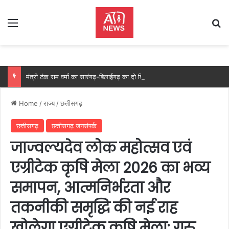
Menu
Se
मंत्री टंक राम वर्मा का सारंगढ़-बिलाईगढ़ का दो दिवसीय प्रवास, देंगे विकास कार्यों की सौगात और तिरंगा यात्रा का करेंगे नेतृत्व…..
Home
/
राज्य
/
छत्तीसगढ़
छत्तीसगढ़
छत्तीसगढ़ जनसंपर्क
जाज्वल्यदेव लोक महोत्सव एवं
एग्रीटेक कृषि मेला 2026 का भव्य
समापन, आत्मनिर्भरता और
तकनीकी समृद्धि की नई राह
खोलेगा एग्रीटेक कृषि मेला: गुरु