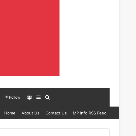
Log In
Sidebar
Search for
Follow
Home
About Us
Contact Us
MP Info RSS Feed