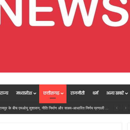
राज्य
मध्यप्रदेश
छत्तीसगढ़
राजनीती
धर्म
अन्य खबरें
ें मजबूत हो रही सुविधाओं की नींव: वित्त मंत्री ओपी चौधरी……