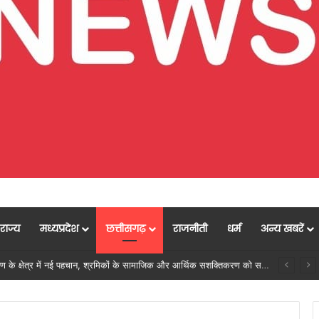
राज्य
मध्यप्रदेश
छत्तीसगढ़
राजनीती
धर्म
अन्य खबरें
रलेन, ₹21.81 करोड़ की प्रशासनिक स्वीकृति, आधिकारिक परिपत्र जारी