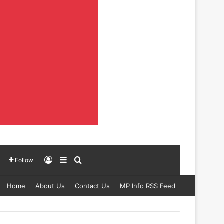
Log In
Sidebar
Search for
Follow
Home
About Us
Contact Us
MP Info RSS Feed