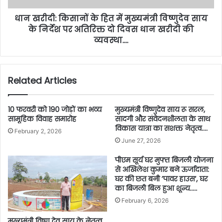
धान खरीदी: किसानों के हित में मुख्यमंत्री विष्णुदेव साय
के निर्देश पर अतिरिक्त दो दिवस धान खरीदी की
व्यवस्था….
Related Articles
10 फरवरी को 190 जोड़ों का भव्य
मुख्यमंत्री विष्णुदेव साय रू सरल,
सामूहिक विवाह समारोह
सादगी और संवेदनशीलता के साथ
विकास यात्रा का सशक्त नेतृत्व….
February 2, 2026
June 27, 2026
पीएम सूर्य घर मुफ्त बिजली योजना
से अखिलेश कुमार बने ऊर्जादाता:
घर की छत बनी ’पावर हाउस’, घर
का बिजली बिल हुआ शून्य…..
February 6, 2026
मुख्यमंत्री विष्णु देव साय के नेतृत्व