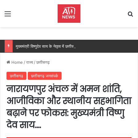
Menu
Se
मुख्यमंत्री विष्णुदेव साय के नेतृत्व में छत्तीसगढ़ को बड़ी उपलब्धि, SASCI 2026-27 के तहत प्रोत्साहन राशि प्राप्त करने वाला देश का पहला राज्य बना छत्तीसगढ़….
Home
/
राज्य
/
छत्तीसगढ़
छत्तीसगढ़
छत्तीसगढ़ जनसंपर्क
नारायणपुर अंचल में अमन शांति,
आजीविका और स्थानीय सहभागिता
बढ़ाने पर फोकस: मुख्यमंत्री विष्णु
देव साय….