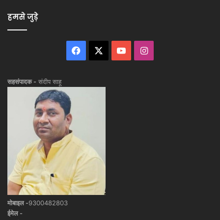
हमसे जुड़े
Facebook
X
YouTube
Instagram
सहसंपादक -
संदीप साहू
मोबाइल -
9300482803
ईमेल -