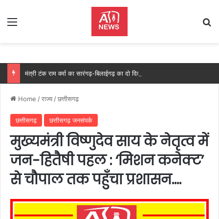
Menu
Se
मंत्री टंक राम वर्मा का सारंगढ़-बिलाईगढ़ का दो दिवसीय प्रवास, देंगे विकास कार्यों की सौगात और तिरंगा यात्रा का करेंगे नेतृत्व…..
Home
/
राज्य
/
छत्तीसगढ़
छत्तीसगढ़
छत्तीसगढ़ जनसंपर्क
मुख्यमंत्री विष्णुदेव साय के नेतृत्व में
जन-हितैषी पहल : ‘मिशन कनेक्ट’
से चौपाल तक पहुँचा प्रशासन….