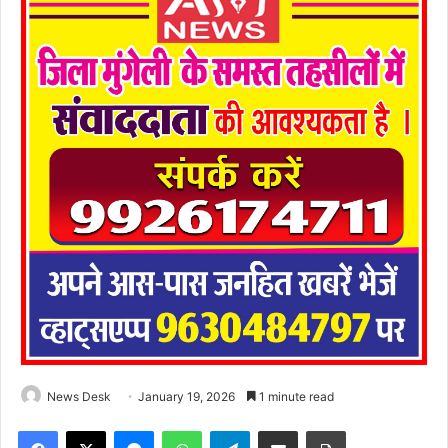
News Desk
January 19, 2026
1 minute read
Facebook
X
Messenger
WhatsApp
Telegram
Share via Email
Print