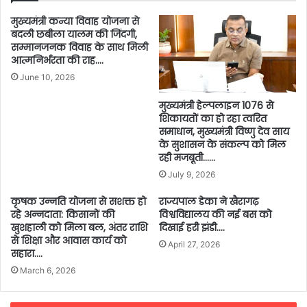
मुख्यमंत्री कन्या विवाह योजना से
बदली छबीला यालम की जिंदगी,
सम्मानजनक विवाह के साथ मिली
आत्मनिर्भरता की राह….
June 10, 2026
मुख्यमंत्री हेल्पलाइन 1076 से
शिकायतों का हो रहा त्वरित
समाधान, मुख्यमंत्री विष्णु देव साय
के सुशासन के संकल्प को मिल
रही मजबूती……
July 9, 2026
कृषक उन्नति योजना से सशक्त हो
राज्यपाल डेका ने खैरागढ़
रहे अन्नदाता: किसानों की
विश्वविद्यालय की नई बस को
खुशहाली को मिला बल, अंतर राशि
दिखाई हरी झंडी….
से शिक्षा और आवास कार्य को
April 27, 2026
सहारा….
March 6, 2026